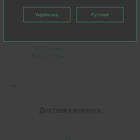
В КОРЗИНУ
Українська
Русский
Стопор для дверей Colombo
CD412, цвет графит, арт.
48814
В наличии
820.00 грн.
Доставка и оплата