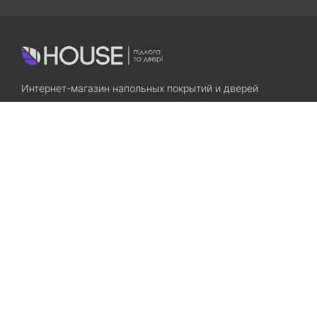
Интернет-магазин напольных покрытий и дверей
Приходите! Мы Вам всегда рады!
Search
Остались вопросы? Звоните нам!
+38(067)7800028
+38(073)7800028
Запорожье, ул. Лермонтова, 23