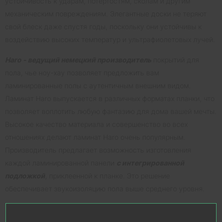
устойчивость к ударам, потертостям, сколам и другим
механическим повреждениям. Элегантные доски не теряют
свой блеск даже спустя годы, поскольку они устойчивы к
воздействию высоких температур и ультрафиолетовых лучей.
Haro - ведущий немецкий производитель
покрытий для
пола, чье ноу-хау позволяет предложить вам
ламинированные полы с аутентичным внешним видом.
Ламинат Haro выпускается в различных форматах планки, что
позволяет воплотить любую фантазию для дома вашей мечты.
Высокое качество материала и совершенство во всех
отношениях делают ламинат Haro очень популярным.
Производитель предлагает возможность изготовления
каждой ламинированной панели
с интегрированной
подложкой
, приклеенной к планке. Это решение
обеспечивает звукоизоляцию пола выше среднего уровня.
Haro – залог чистоты и уюта в