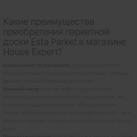
Какие преимущества
приобретения паркетной
доски Esta Parket в магазине
House Expert?
Высокое качество материалов
: мы предлагаем только
лучшие коллекции и проверенные годами бренды – ведь мы
на рынке напольных покрытий более 15 лет.
Широкий выбор
: у нас вы найдете
однополосную
и
трехполосную
коллекции Esta Parket, покрытие масло, лак,
Extrim лак повышенной прочности, оттенки глянец, мат,
полумат. Вид как натурального дерева дуб либо ясень, так и
различные вариации тонировок как в светлых, так и в темных
тонах.
Простота в установке
: Esta Parket - очень прост в установке,