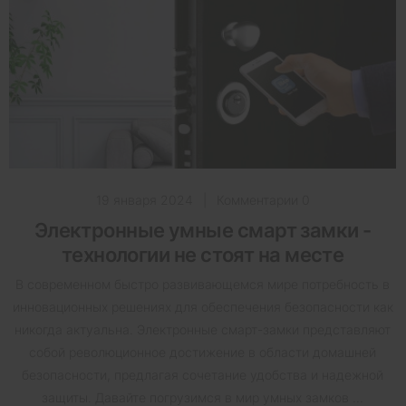
19 января 2024
|
Комментарии 0
Электронные умные смарт замки -
технологии не стоят на месте
В современном быстро развивающемся мире потребность в
инновационных решениях для обеспечения безопасности как
никогда актуальна. Электронные смарт-замки представляют
собой революционное достижение в области домашней
безопасности, предлагая сочетание удобства и надежной
защиты. Давайте погрузимся в мир умных замков ...