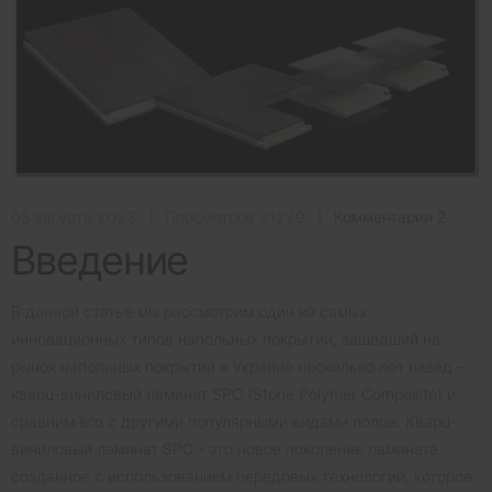
05 августа 2023
|
Просмотров 21229
|
Комментарии 2
Введение
В данной статье мы рассмотрим один из самых
инновационных типов напольных покрытий, зашедший на
рынок напольных покрытий в Украине несколько лет назад –
кварц-виниловый ламинат SPC (Stone Polymer Composite) и
сравним его с другими популярными видами полов. Кварц-
виниловый ламинат SPC - это новое поколение ламината,
созданное с использованием передовых технологий, которое