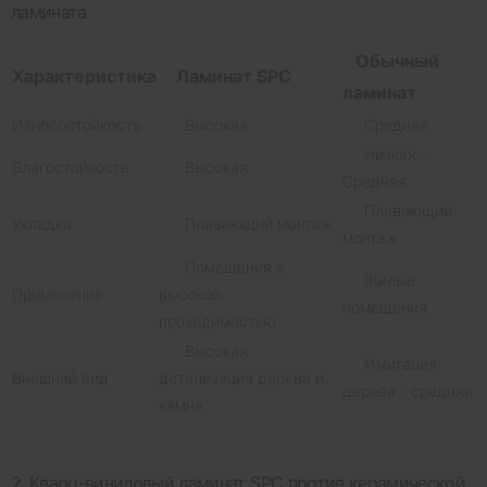
ламината
Обычный
Характеристика
Ламинат SPC
ламинат
Износостойкость
Высокая
Средняя
Низкая -
Влагостойкость
Высокая
Средняя
Плавающий
Укладка
Плавающий монтаж
монтаж
Помещения с
Жилые
Применение
высокой
помещения
проходимостью
Высокая
Имитация
Внешний вид
детализация дерева и
дерева - средняя
камня
2. Кварц-виниловый ламинат SPC против керамической