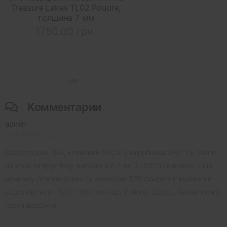
Treasure Lakes TL02 Poudre,
толщина 7 мм
1750.00 грн.
Комментарии
admin
10 октября 2023
Доброго дня. Так, клейовий SPC є у виробника SPC Tru Stone.
на клей та ґрунтівку витрати від 2 до 3 USD орієнтовно. Ціна
монтажу для клейових та замкових SPC покриттів майже не
відрізняється - 120 - 130 грн / м2. У Києві, Одесі, Львові може
трохи дорожче