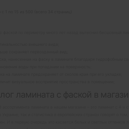
 с 1 по 15 из 500 (всего 34 страниц)
с фаской по периметру много лет назад вытеснил бесшовный л
гинальностью внешнего вида;
ьше сохраняет первозданный вид;
ска, нанесенная на фаску в ламинате благодаря гидрофобным с
кновения воды при попадании на поверхность;
ка на ламинате предохраняет от сколов края при его укладке;
личит визуальное восприятие пространства в помещении;
лог ламината с фаской в магаз
3 ассортимента ламината в нашем магазине – это ламинат с 4-х с
в Украине, так и статистика в европейских странах говорят о том
ен. И в первую очередь это касается белых и светлых оттенков л