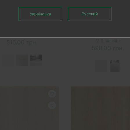
ОРЗИНУ
В КОРЗИНУ
Українська
Русский
минат AGT Luna PRK114
Ламинат AGT PRK12
ра 8 mm 33 класса AC5
Kardelen Pera 8 mm 33 к
AC5 с фаской 4V
В наличии
В наличии
515.00 грн.
590.00 грн.