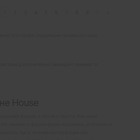
1
2
3
4
5
6
7
8
9
аминат благодаря следующим преимуществам:
войствам дополнительно защищает ламинат от
ине House
торонней фаской, и это не с проста. Как наши
, что ламинат с фаской более популярен, эстетичен и
амината, где в течении эксплуатации при