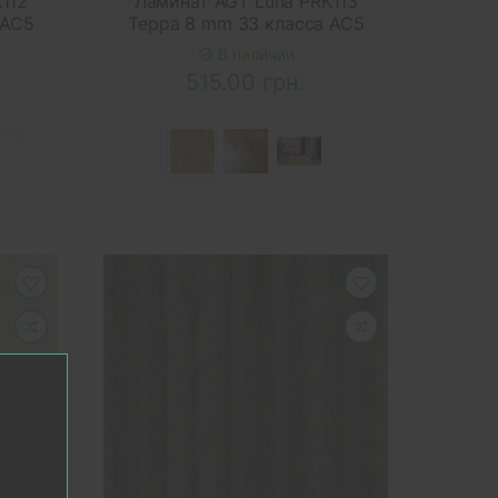
112
Ламинат AGT Luna PRK113
 AC5
Терра 8 mm 33 класса AC5
В наличии
515.00 грн.
-ов)