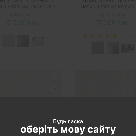
инат AGT Luna PRK1110
Ламинат AGT Luna PRK
она 8 mm 33 класса AC5
Лотус 8 mm 33 класса
В наличии
В наличии
515.00 грн.
515.00 грн.
1 отзыв(
Будь ласка
оберіть мову сайту