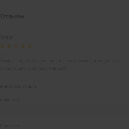
Отзывы
Viktor
24.01.2025
Ламінат сподобався як в укладці так і приємно виглядає після
укладки. Дякую за рекомендацію!
Написать отзыв
Ваше имя:
Ваш отзыв: