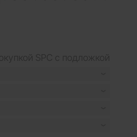
окупкой SPC с подложкой
❯
❯
❯
❯