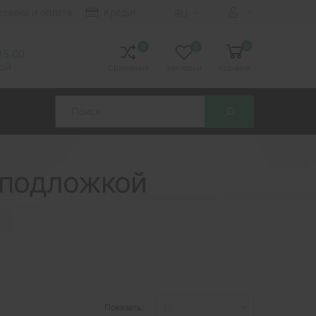
ставка и оплата
Кредит
RU
0
0
0
 15.00
ной
Сравнение
Закладки
Корзина
Search
 подложкой
Показать: