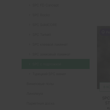
SPC FD Concept
SPC Rocko
SPC SolidCORE
Ре
SPC Tarkett
SPC клеевой ламинат
SPC замковый ламинат
SPC с подложкой
Турецкий SPC винил
Виниловые полы
В К
Линолеум
SPC
ST
Паркетная доска
к