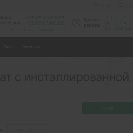
О нас
До
Наши
10:00 - 17:00
+38(067)7800028
График
телефоны
Сб. - 10.00 -
+38(073)7800028
работы
Вс. - Выход
Запорожье, ул. Лермонтова, 23
Блог
Контакты
ат с инсталлированной
а: