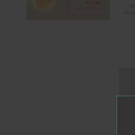
SP
Verb