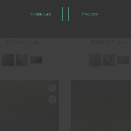
ОРЗИНУ
В КОРЗИНУ
Українська
Русский
C Виниловый ламинат
SPC Виниловый лами
and Cement, арт. CV3746
Verband Cement, арт. C
В наличии
В наличии
1050.00 грн.
1050.00 грн.