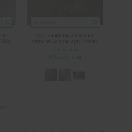
В КОРЗИНУ
нат
SPC Виниловый ламинат
V7896
Verband Cement, арт. CV9361
В наличии
1050.00 грн.
АРЫ
1
2
3
4
5
6
7
8
9