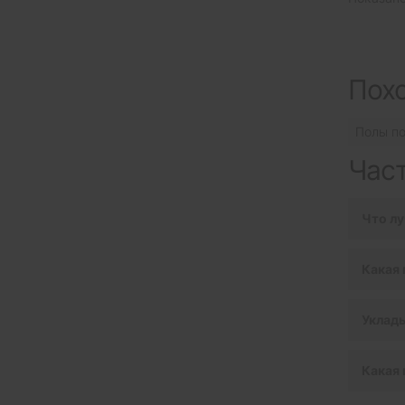
Пох
Полы по
Час
Что лу
Какая 
Уклады
Какая 