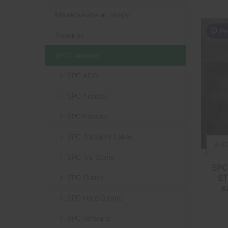
Межкомнатные двери
Ре
Ламинат
SPC ламинат
SPC ADO
SPC Arbiton
SPC Parador
SPC Treasure Lakes
В К
SPC Tru Stone
SPC
ST
SPC Grabo
к
SPC Haro Disano
SPC Verband