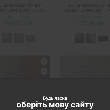
C Виниловый ламинат
SPC Виниловый лами
and Cement, арт. CV3527
Verband Cement, арт. C
В наличии
В наличии
1050.00 грн.
1050.00 грн.
Будь ласка
оберіть мову сайту