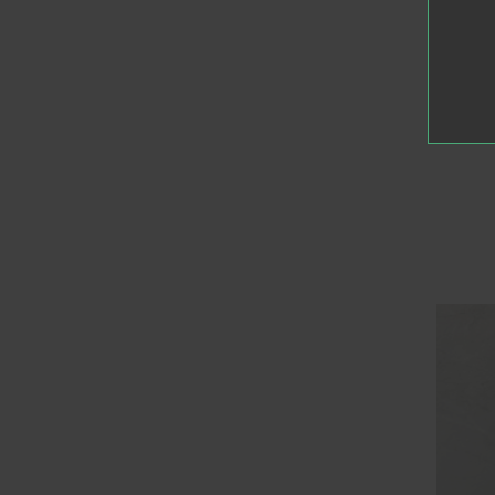
В К
SP
Verb