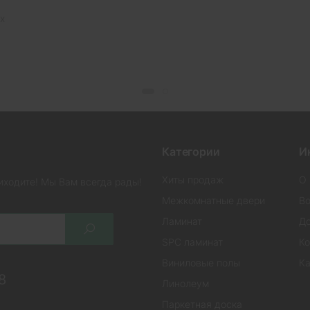
х
Категории
И
Хиты продаж
О 
иходите! Мы Вам всегда рады!
Межкомнатные двери
Во
Ламинат
До
SPC ламинат
Ко
Виниловые полы
Ка
8
Линолеум
Паркетная доска