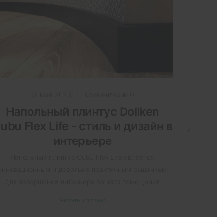
12 мая 2023
|
Комментарии 0
Напольный плинтус Dollken
Подл
ubu Flex Life - стиль и дизайн в
и ви
интерьере
Напольный плинтус Cubu Flex Life является
Поможе
инновационным и довольно практичным решением
подложк
для завершения интерьера вашего помещения
напольно
Читать статью