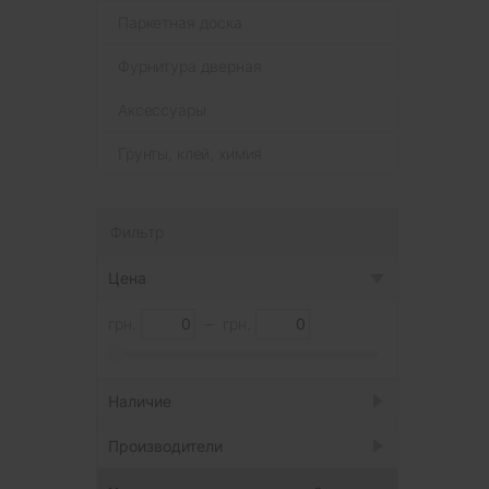
Паркетная доска
Фурнитура дверная
Аксессуары
Грунты, клей, химия
Фильтр
Цена
грн.
–
грн.
Наличие
Под заказ
Производители
Есть в наличии
4
Parador
4