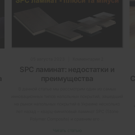
05 августа 2023
|
Комментарии 2
SPC ламинат: недостатки и
а
преимущества
C
В данной статье мы рассмотрим один из самых
инновационных типов напольных покрытий, зашедший
на рынок напольных покрытий в Украине несколько
лет назад – кварц-виниловый ламинат SPC (Stone
.
Polymer Composite) и сравним его ...
Читать статью