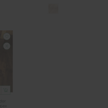
dor
Орех