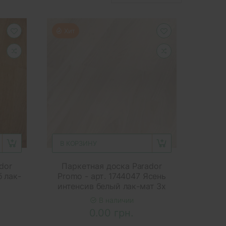
Хит
В КОРЗИНУ
dor
Паркетная доска Parador
б лак-
Promo - арт. 1744047 Ясень
интенсив белый лак-мат 3х
В наличии
0.00 грн.