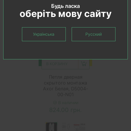
Будь ласка
оберіть мову сайту
Українська
Русский
В КОРЗИНУ
Петля дверная
скрытого монтажа
Axor Белая, D5004-
00-N01
В наличии
824.00 грн.