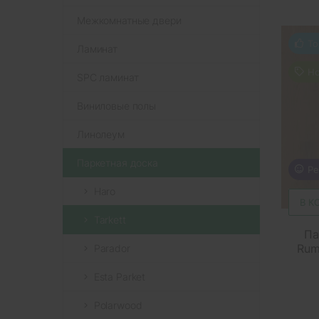
Межкомнатные двери
То
Ламинат
Но
SPC ламинат
Виниловые полы
Линолеум
Паркетная доска
Ре
Haro
В К
Tarkett
Па
Rum
Parador
Esta Parket
Polarwood