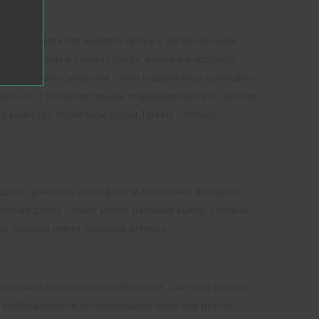
кстур. Вы можете выбрать доску с натуральными
ки в светлых и темных тонах, имитация красного
й доски в классическом стиле в различных селекциях
учнов но с более пестрыми плашками паркета, рустик
а качество паркетной доски Tarkett – только
оздает приятную атмосферу и дополняет интерьер
етная доска Tarkett имеет широкий выбор степени
ак правило имеет матовый оттенок.
я широкой аудитории потребителей. Система сборки
з необходимости использования клея или других