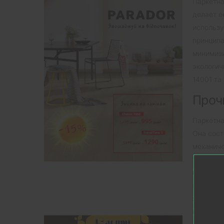
Паркетна
делает е
использу
принципа
минимизи
экологич
14001 та 
Проч
Паркетна
Она сост
механиче
технолог
масло, к
время со
защиты о
попадани