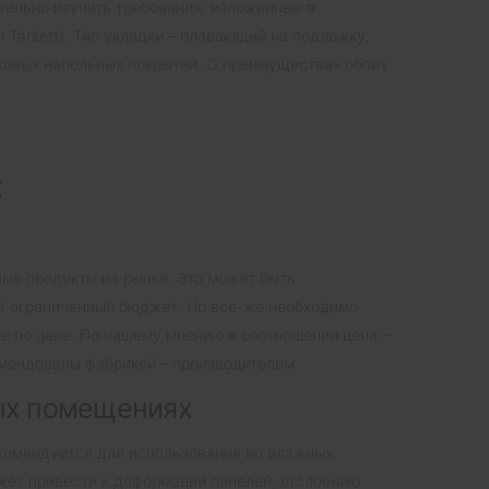
ельно изучить требования, изложенные в
 Tarkett). Тип укладки – плавающий на подложку,
мковых напольных покрытий. О преимуществах обоих
:
ные продукты на рынке. Это может быть
еет ограниченный бюджет. Но все-же необходимо
е по цене. По нашему мнению в соотношении цена –
комендованы фабрикой – производителем.
ных помещениях
рекомендуется для использования во влажных
жет привести к деформации панелей, отслоению