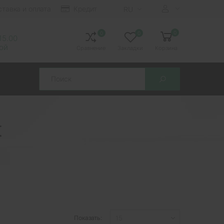
ставка и оплата
Кредит
RU
0
0
0
 15.00
ной
Сравнение
Закладки
Корзина
Search
t
Показать: