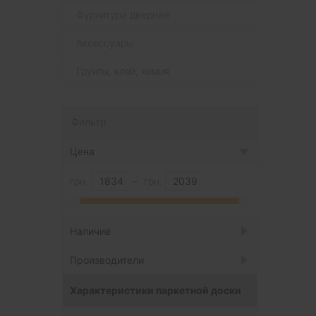
Фурнитура дверная
Аксессуары
Грунты, клей, химия
Фильтр
Цена
грн.
–
грн.
Наличие
Под заказ
Производители
Есть в наличии
5
Tarkett
5
Характеристики паркетной доски
Нет в наличии