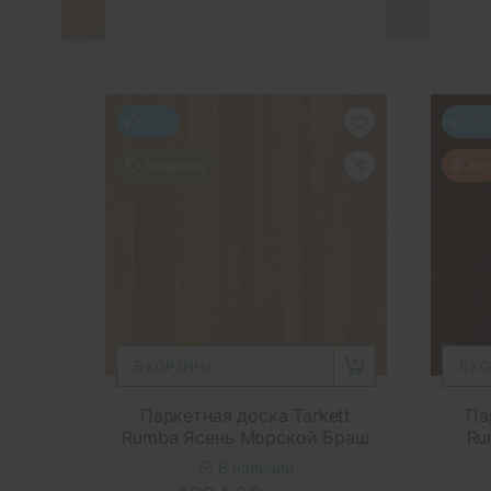
Топ
То
Новинка
Хит
В КОРЗИНУ
В К
Паркетная доска Tarkett
Па
Rumba Ясень Морской Браш
Ru
В наличии