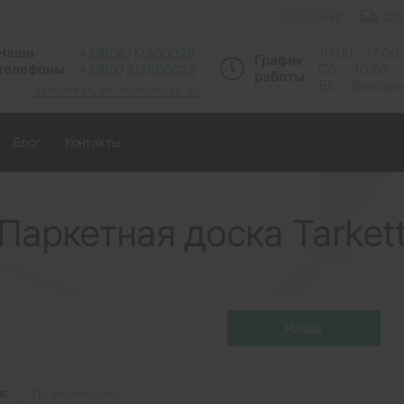
О нас
До
Наши
10:00 - 17:00
+38(067)7800028
График
телефоны
Сб. - 10.00 -
+38(073)7800028
работы
Вс. - Выход
Запорожье, ул. Лермонтова, 23
Блог
Контакты
Паркетная доска Tarket
а: