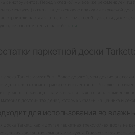
ных инструментов. Перед укладкой мы все-же рекомендуем тщат
ии по монтажу (вкладыш в упаковках с планками паркетной доски
гие строители настаивают на клеевом способе укладки даже за
укладки ознакомьтесь в нашей
статье
.
статки паркетной доски Tarkett
я доска Tarkett может быть более дорогой, чем другие аналогич
ком для тех, кто хочет приобрести качественный паркет, но им
ить уровень производства и качество сырья с аналогами дешевл
 материал достоин тех денег, которые указаны на ценнике и ре
одходит для использования во влаж
я доска Tarkett, как и другая паркетная трехслойная доска не 
ях, таких как ванные комнаты или кухни. Высокая влажность мо