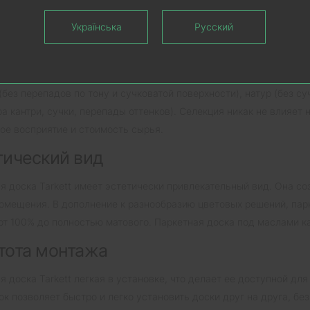
кий выбор оттенков и текстур
Українська
Русский
я доска Tarkett доступна в широком ассортименте оттенков и те
и дуба либо ясеня. Есть в ассортименте различного рода тониров
ибо ореха. Коллекция Salsa – это трехполосные планки паркетно
 (без перепадов по тону и сучковатой поверхности), натур (без с
ра кантри, сучки, перепады оттенков). Селекция никак не влияет н
ое восприятие и стоимость сырья.
тический вид
я доска Tarkett имеет эстетически привлекательный вид. Она с
омещения. В дополнение к разнообразию цветовых решений, парк
 от 100% до полностью матового. Паркетная доска под маслами к
тота монтажа
я доска Tarkett легкая в установке, что делает ее доступной дл
ок позволяет быстро и легко установить доски друг на друга, бе