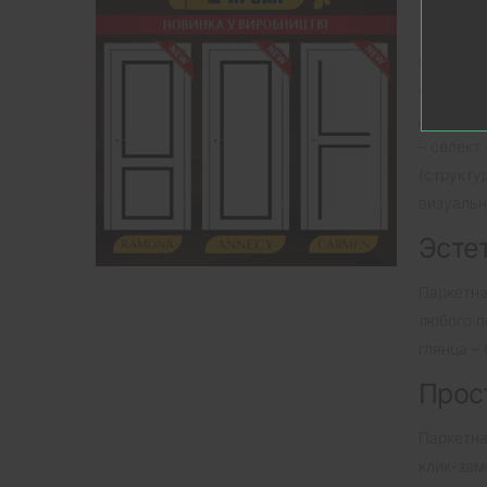
Широ
Паркетна
оттенкам
дерева л
– селект
(структу
визуальн
Эсте
Паркетна
любого п
глянца –
Прос
Паркетна
клик-зам