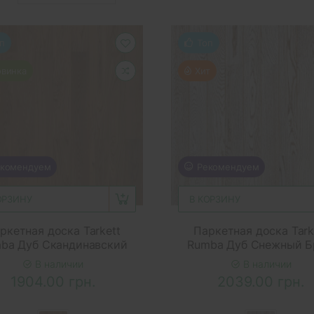
п
Топ
винка
Хит
комендуем
Новинка
Рекомендуем
ОРЗИНУ
В КОРЗИНУ
ркетная доска Tarkett
Паркетная доска Tark
ba Дуб Скандинавский
Rumba Дуб Снежный 
В наличии
В наличии
1904.00 грн.
2039.00 грн.