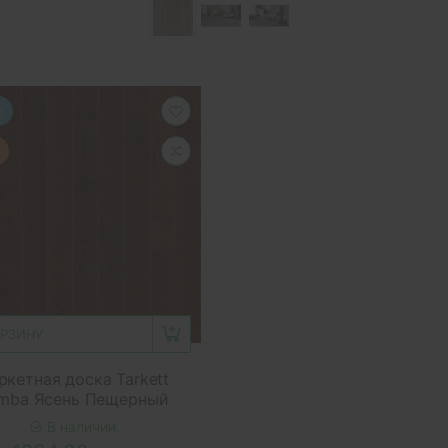
п
ОРЗИНУ
ркетная доска Tarkett
mba Ясень Пещерный
В наличии