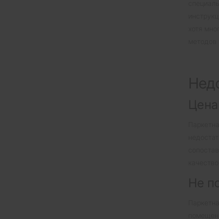
специаль
инструкц
хотя мно
методов 
Недо
Цена
Паркетна
недостат
сопостав
качество
Не п
Паркетна
помещени