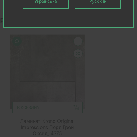
Українська
Русский
Рекомендуемые товары
В КОРЗИНУ
Ламинат Krono Original
Impressions Перл Грей
Оксид, 4375