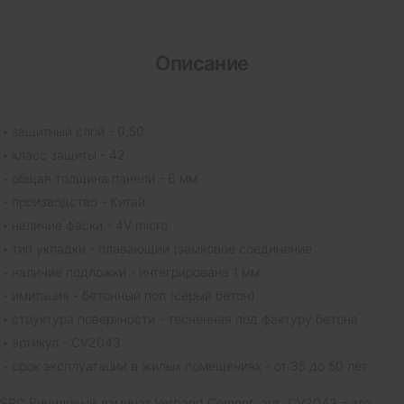
Описание
защитный слой - 0,50
класс защиты - 42
общая толщина панели - 6 мм
производство - Китай
наличие фаски - 4V micro
тип укладки - плавающий (замковое соединение
наличие подложки - интегрирована 1 мм
имитация - бетонный пол (серый бетон)
структура поверхности - тесненная под фактуру бетона
артикул - CV2043
срок эксплуатации в жилых помещениях - от 35 до 50 лет
SPC Виниловый ламинат Verband Cement, арт. CV2043 – это