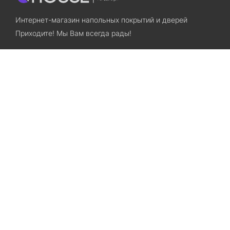
Интернет-магазин напольных покрытий и дверей
Приходите! Мы Вам всегда рады!
Search
Остались вопросы? Звоните нам!
+38(067)7800028
+38(073)7800028
Запорожье, ул. Лермонтова, 23
Категории
Хиты продаж
Межкомнатные двери