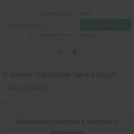
Заказать в 1 клик
Заказать
Мы перезвоним Вам и уточним детали
Есть вопрос?
С этими товарами также ищут
Плинтус для ванной
плинтус пвх
,
пластиковый
,
cezar
,
высокий
,
с мягким краем
Совершайте покупки в интернете
безопасно: