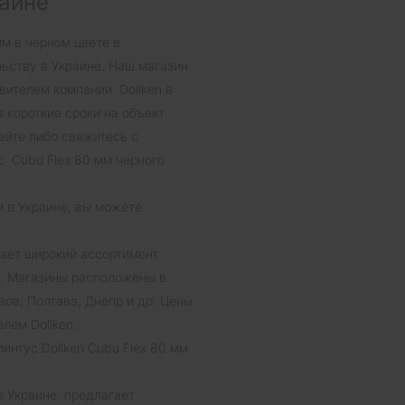
раине
мм в черном цвете в
льству в Украине. Наш магазин
вителем компании Dollken в
в короткие сроки на объект
айте либо свяжитесь с
с Cubu Flex 80 мм черного
мм в Украине, вы можете
гает широкий ассортимент
м. Магазины расположены в
ов, Полтава, Днепр и др. Цены
лем Dollken.
линтус Dollken Cubu Flex 80 мм
в Украине: предлагает