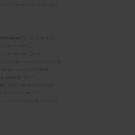
мм по привлекательной цене.
агостойким?
A: Да, плинтус
его идеальным для
х влажных помещениях.
A: Установка плинтуса Dollken
полнена самостоятельно.
в разделе “Блог”
мм?
: Цвет плинтуса Dollken
 пола и оттенка стен.
ется с другими элементами