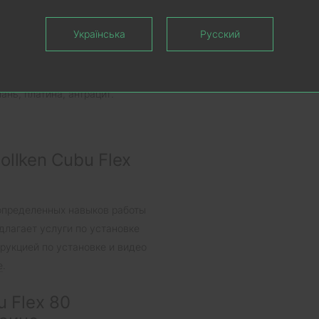
Українська
Русский
а + HDF.
нь, платина, антрацит.
llken Cubu Flex
 определенных навыков работы
длагает услуги по установке
трукцией по установке и видео
е
.
u Flex 80