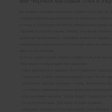
мм Черный Матовый 1144 в Ук
Вы можете приобрести плинтус Dollken Cubu Flex 80 
специализированных магазинах по отделке и строите
и склад в Запорожье является официальным предста
Украине и готов поставить плинтус в нужном объеме 
удобным перевозчиком. Оформите заявке на нашем с
менеджером магазина для уточнения цены на плинту
цвета и его наличие.
Если вы хотите купить плинтус Dollken Cubu Flex 80 
обратиться к следующим поставщикам:
Сеть магазинов в Украине "Хата Ламината": предла
плинтусов Dollken, включая модель Cubu Flex 80 м
областных центрах Украины — Киев, Запорожье, Льв
на плинтус рекомендованные фабрикой производите
Наш интернет-магазин "House Expert": предлагает п
по доступной цене. Доставка по всей Украине.
Интернет-магазин и сеть магазинов "Твоя Кімната" 