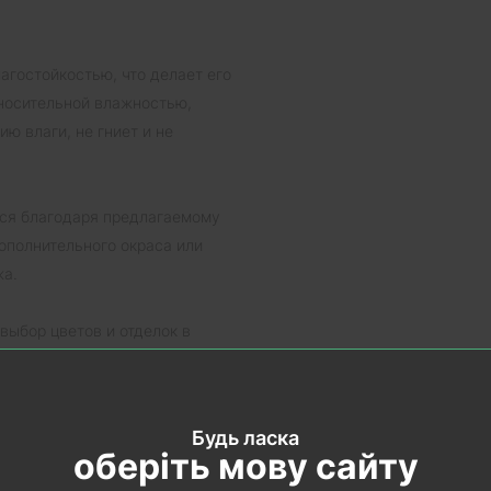
лагостойкостью, что делает его
носительной влажностью,
ию влаги, не гниет и не
ется благодаря предлагаемому
ополнительного окраса или
жа.
выбор цветов и отделок в
ый стильный вариант к вашему
Будь ласка
оберіть мову сайту