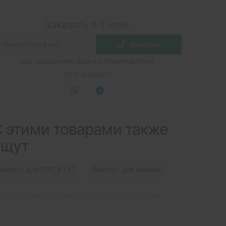
Заказать в 1 клик
Заказать
Мы перезвоним Вам и уточним детали
Есть вопрос?
 этими товарами также
ищут
линтус для SPC & LVT
Плинтус для ванной
плинтус пвх
,
виниловый
,
Dollken
,
с мягким краем