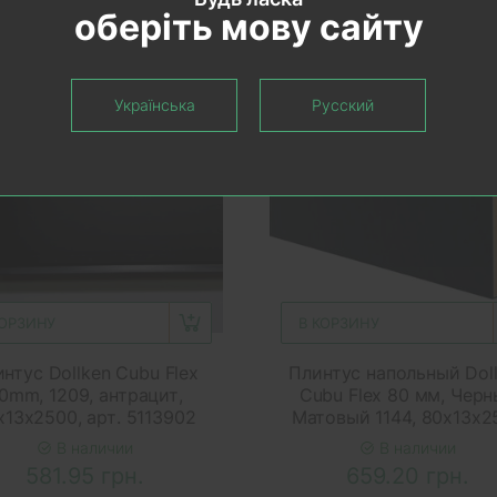
оберіть мову сайту
екомендуем
Рекомендуем
Українська
Русский
КОРЗИНУ
В КОРЗИНУ
нтус Dollken Cubu Flex
Плинтус напольный Dol
0mm, 1209, антрацит,
Cubu Flex 80 мм, Чер
х13х2500, арт. 5113902
Матовый 1144, 80x13x2
В наличии
В наличии
581.95 грн.
659.20 грн.