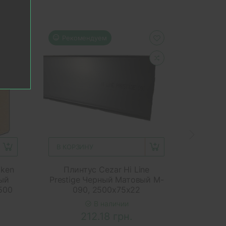
Рекомендуем
Реко
В КОРЗИНУ
В КОР
lken
Плинтус Cezar Hi Line
Пли
ный
Prestige Черный Матовый M-
Че
500
090, 2500x75x22
В наличии
212.18 грн.