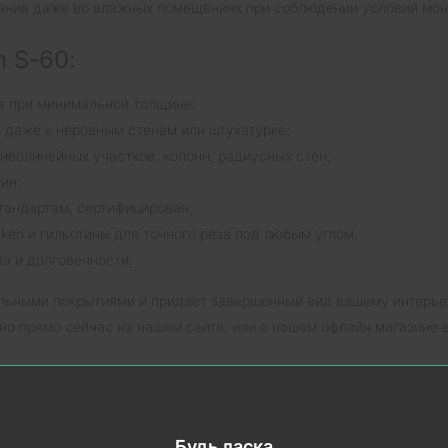
вания даже во влажных помещениях при соблюдении условий мон
 S-60:
ла при минимальной толщине;
 даже к неровным стенам или штукатурке;
риволинейных участков, колонн, радиусных стен;
ин;
тандартам, сертифицирован;
ken и гильотины для точного реза под любым углом.
ва и долговечности.
льными покрытиями и придает завершенный вид вашему интерье
жно прямо сейчас на нашем сайте, или в нашем офлайн магазине
ля уточнения деталей.
Будь ласка