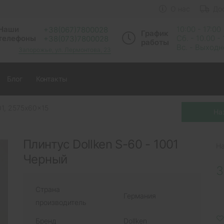
О нас
До
Наши
10:00 - 17:00
+38(067)7800028
График
телефоны
Сб. - 10.00 -
+38(073)7800028
работы
Вс. - Выход
Запорожье, ул. Лермонтова, 23
Блог
Контакты
01, 2575x60x15
Плинтус Dollken S-60 - 1001
Н
Черный
3
Страна
Германия
производитель
Бренд
Dollken