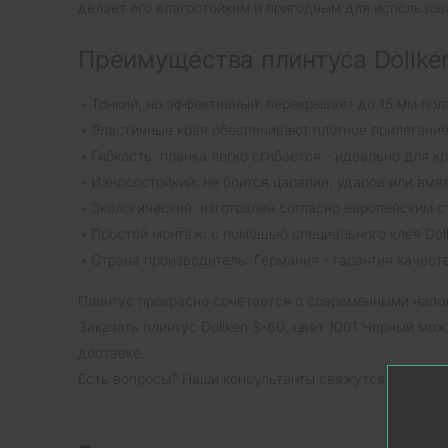
делает его влагостойким и пригодным для использо
Преимущества плинтуса Dollken
Тонкий, но эффективный: перекрывает до 15 мм по
Эластичные края обеспечивают плотное прилегание
Гибкость: планка легко сгибается - идеально для к
Износостойкий: не боится царапин, ударов или вмят
Экологический: изготовлен согласно европейским с
Простой монтаж: с помощью специального клея Doll
Страна производитель: Германия - гарантия качест
Плинтус прекрасно сочетается с современными напо
Заказать плинтус Dollken S-60, цвет 1001 Черный мо
доставке.
Есть вопросы? Наши консультанты свяжутся с вами д