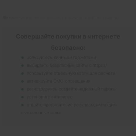
плинтус пвх
,
пластиковый
,
tiz
,
низкий
,
с кабель каналом
Совершайте покупки в интернете
безопасно:
пользуйтесь личными гаджетами
выбирайте безопасные сайты с https://
используйте отдельную карту для расчета
активируйте СМС-оповещения
регистрируясь создайте надежный пароль
установите антивирус
отдайте предпочтение ресурсам, имеющим
выставочные залы