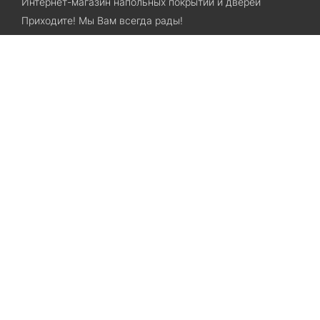
Интернет-магазин напольных покрытий и дверей
Приходите! Мы Вам всегда рады!
Search
Остались вопросы? Звоните нам!
+38(067)7800028
+38(073)7800028
Запорожье, ул. Лермонтова, 23
Категории
Хиты продаж
Межкомнатные двери
Ламинат
SPC ламинат