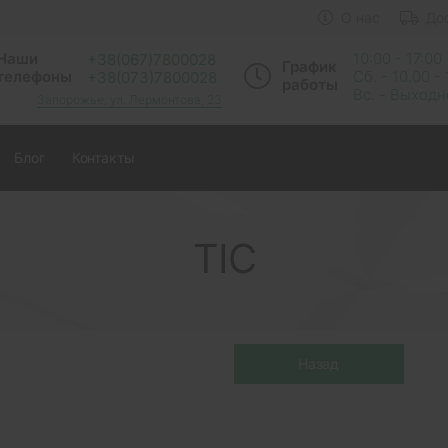
О нас
До
Наши
10:00 - 17:00
+38(067)7800028
График
телефоны
Сб. - 10.00 -
+38(073)7800028
работы
Вс. - Выход
Запорожье, ул. Лермонтова, 23
Блог
Контакты
ТІС