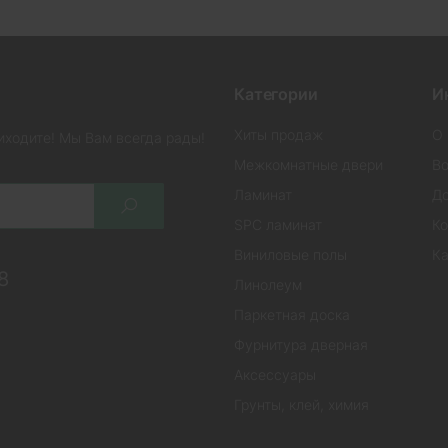
Категории
И
Хиты продаж
О 
иходите! Мы Вам всегда рады!
Межкомнатные двери
Во
Ламинат
До
SPC ламинат
Ко
Виниловые полы
Ка
8
Линолеум
Паркетная доска
Фурнитура дверная
Аксессуары
Грунты, клей, химия