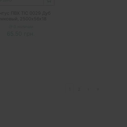
ОРЗИНУ
нтус ПВХ ТІС 0029 Дуб
амковый, 2500x56x18
В наличии
65.50 грн.
1
2