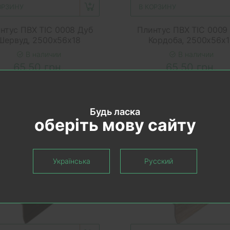
ОРЗИНУ
В КОРЗИНУ
нтус ПВХ ТІС 0008 Дуб
Плинтус ПВХ ТІС 0009
Шервуд, 2500x56x18
Кордоба, 2500x56x1
В наличии
В наличии
65.50 грн.
65.50 грн.
Будь ласка
оберіть мову сайту
Українська
Русский