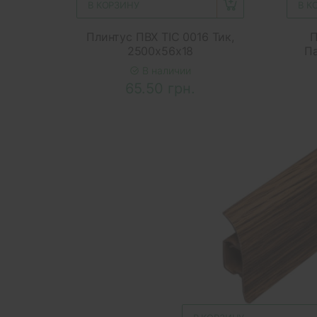
В КОРЗИНУ
В К
Плинтус ПВХ ТІС 0016 Тик,
П
2500x56x18
Па
В наличии
65.50 грн.