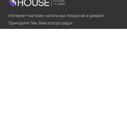
Интернет-магазин напольных покрытий и дверей
Приходите! Мы Вам всегда рады!
Search
Остались вопросы? Звоните нам!
+38(067)7800028
+38(073)7800028
Запорожье, ул. Лермонтова, 23
Категории