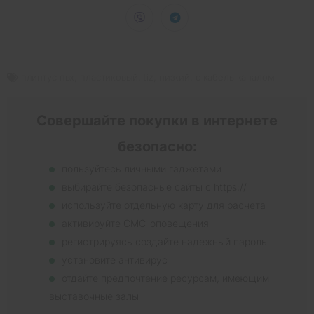
плинтус пвх
,
пластиковый
,
tiz
,
низкий
,
с кабель каналом
Совершайте покупки в интернете
безопасно:
пользуйтесь личными гаджетами
выбирайте безопасные сайты с https://
используйте отдельную карту для расчета
активируйте СМС-оповещения
регистрируясь создайте надежный пароль
установите антивирус
отдайте предпочтение ресурсам, имеющим
выставочные залы