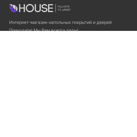
Интернет-магазин напольных покрытий и дверей
Приходите! Мы Вам всегда рады!
Search
Остались вопросы? Звоните нам!
+38(067)7800028
+38(073)7800028
Запорожье, ул. Лермонтова, 23
Категории