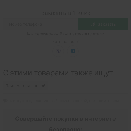
Заказать в 1 клик
Заказать
Мы перезвоним Вам и уточним детали
Есть вопрос?
С этими товарами также ищут
Плинтус для ванной
плинтус пвх
,
пластиковый
,
cezar
,
высокий
,
с мягким краем
Совершайте покупки в интернете
безопасно: