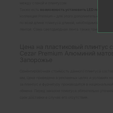
между стеной и плинтусом.
Также есть
возможность установить LED подсветку
коллекции Premium – для этого дополнительно приоб
по всей длине плинтуса длиной, необходимой для по
лентой. Сама светодиодная лента также приобретает
Цена на пластиковый плинтус 
Cezar Premium Алюминий матовы
Запорожье
Ориентировочная стоимость данного плинтуса состав
мм. Цена приведена в рекламных целях и условиях к
за плинтус и фурнитуру производится в национально
обмена. Перед заказом плинтуса обязательно уточняй
срок доставки в случае его отсутствия.