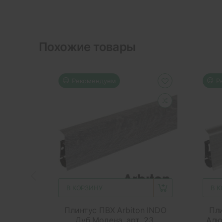
Похожие товары
Рекомендуем
Р
В КОРЗИНУ
В 
Плинтус ПВХ Arbiton INDO
Пли
Дуб Модена, арт. 23,
Алю