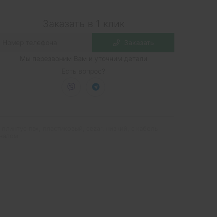
Заказать в 1 клик
Заказать
Мы перезвоним Вам и уточним детали
Есть вопрос?
плинтус пвх
,
пластиковый
,
cezar
,
низкий
,
с кабель
налом