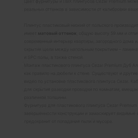
Цвет фурнитуры и ПВХ плинтусов Cezar Premium може
реальных оттенков в зависимости от калибровки ваше
Плинтус пластиковый низкий от польского производи
имеет
матовый оттенок
, общую высоту 59 мм и отл
современный интерьер квартиры, загородного дома и
скрытия щели между напольным покрытием – ламинат
и SPC полы, а также стеной.
Монтаж пластикового плинтуса Cezar Premium Дуб Ала
как правило на дюбели к стене. Существуют и другие
видео по установке пластикового плинтуса Cezar. К
для скрытия разводки проводки по комнатам, вмеща
различной толщины.
Фурнитура для пластикового плинтуса Cezar Premium
завершенности конструкции и замаскирует видимые с
предохранит от попадания пыли и мусора.