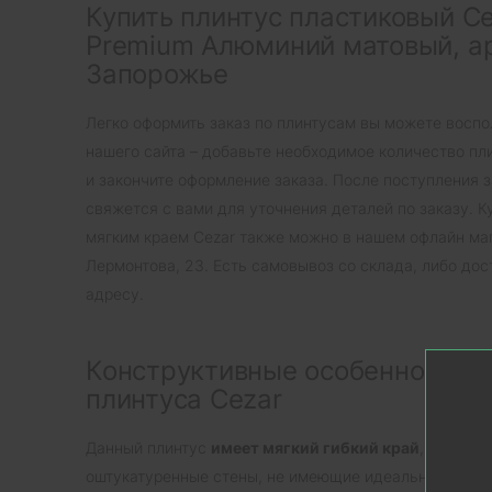
Купить плинтус пластиковый C
Premium Алюминий матовый, ар
Запорожье
Легко оформить заказ по плинтусам вы можете восп
нашего сайта – добавьте необходимое количество пл
и закончите оформление заказа. После поступления 
свяжется с вами для уточнения деталей по заказу. К
мягким краем Cezar также можно в нашем офлайн маг
Лермонтова, 23. Есть самовывоз со склада, либо дос
адресу.
Конструктивные особенности п
плинтуса Cezar
Данный плинтус
имеет мягкий гибкий край
, что поз
оштукатуренные стены, не имеющие идеальной плоск