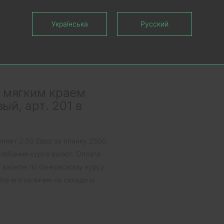
на пластиковый плинтус Cezar
Українська
Русский
ретается прозрачная вставка
дсветки LED светодиодной
ся отдельно.
с мягким краем
й, арт. 201 в
ляет 2,50 Евро за планку 2500
олебания курса валют. Оплата
й валюте по банковскому курсу
те его наличие на складе и