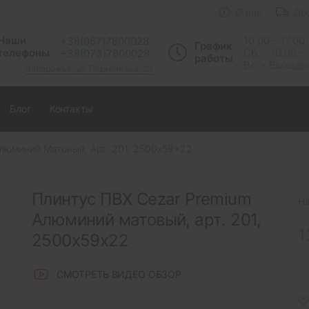
О нас
До
Наши
10:00 - 17:00
+38(067)7800028
График
телефоны
Сб. - 10.00 -
+38(073)7800028
работы
Вс. - Выход
Запорожье, ул. Лермонтова, 23
Блог
Контакты
люминий Матовый, Арт. 201, 2500x59x22
Плинтус ПВХ Cezar Premium
Н
Алюминий матовый, арт. 201,
1
2500x59x22
СМОТРЕТЬ ВИДЕО ОБЗОР