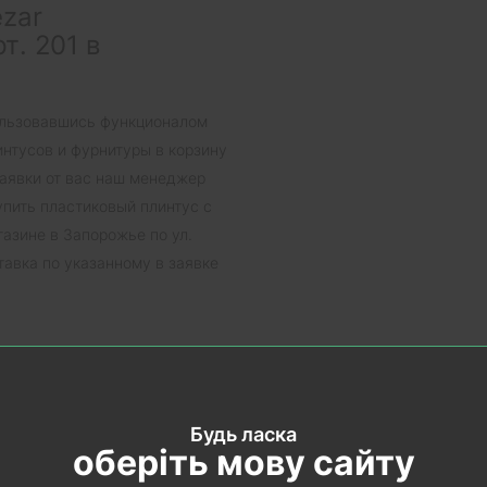
ezar
т. 201 в
ользовавшись функционалом
интусов и фурнитуры в корзину
заявки от вас наш менеджер
упить пластиковый плинтус с
азине в Запорожье по ул.
тавка по указанному в заявке
ластикового
Будь ласка
воляет его установку на
оберіть мову сайту
ости. Мягкий край скроет щели