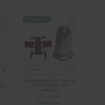
Рекомендуем
Реко
В КОРЗИНУ
В КОР
я
Угол наружный для плинтуса
Пли
m в
Cezar Premium в цвет
Presti
плинтуса
M-
В наличии
36.05 грн.