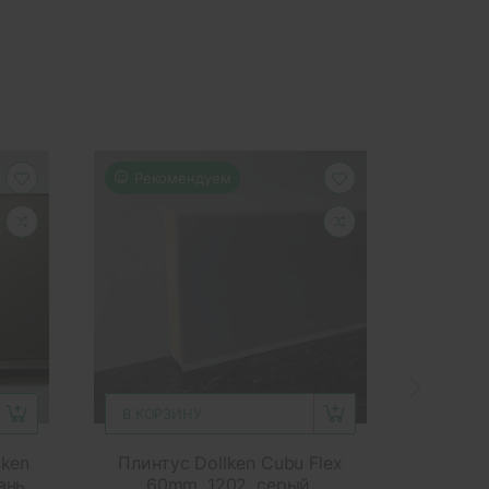
Рекомендуем
Реко
В КОРЗИНУ
В КОР
lken
Плинтус Dollken Cubu Flex
Плинт
ань
60mm, 1202, серый,
40