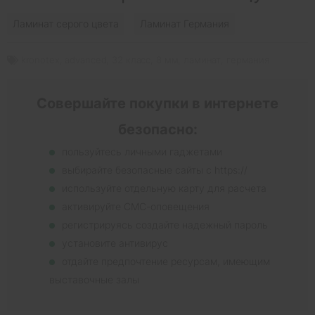
Ламинат серого цвета
Ламинат Германия
kronotex
,
advanced
,
32 класс
,
8 мм
,
ламинат
,
германия
Совершайте покупки в интернете
безопасно:
пользуйтесь личными гаджетами
выбирайте безопасные сайты с https://
используйте отдельную карту для расчета
активируйте СМС-оповещения
регистрируясь создайте надежный пароль
установите антивирус
отдайте предпочтение ресурсам, имеющим
выставочные залы