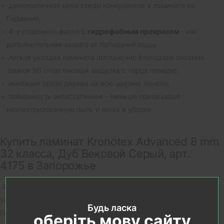
демократичная цена среди конкурентов в ламинате из
Германии;
4-х сторонняя фаска с
гидрофобным прокрасом
- как
дополнительная защита от попадания воды;
легкая укладка ламината попланочно благодаря системе
замков 5G (пластиковая защелка с торца ламели);
имитация среза дерева на всю ширину панели;
поверхность антистатичная – меньше притягивает
наэлектризованную пыль и легка в уборке.
Купить ламинат Kronotex Advanced 8 mm
32 класса, Дуб Вековой Серый, арт.
4175 в Запорожье
Являясь официальным представителем компании Kronotex в
Украине и более 15 лет продавая ламинат производства
Будь ласка
Германии наша компания -
интерьер салон House в Запорожье
оберіть мову сайту