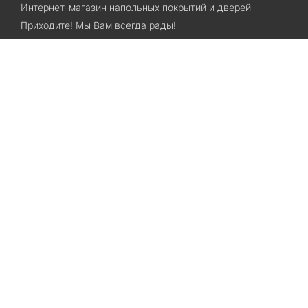
Интернет-магазин напольных покрытий и дверей
Приходите! Мы Вам всегда рады!
Search
Остались вопросы? Звоните нам!
+38(067)7800028
+38(073)7800028
Запорожье, ул. Лермонтова, 23
Категории
Хиты продаж
Межкомнатные двери
Ламинат
SPC ламинат