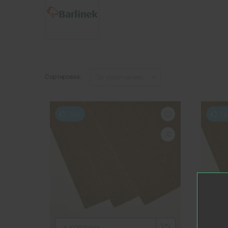
Сортировка:
Топ
То
В КОРЗИНУ
В К