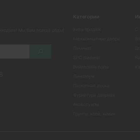
Категории
И
Хиты продаж
О 
иходите! Мы Вам всегда рады!
Межкомнатные двери
Во
Ламинат
До
SPC ламинат
Ко
Виниловые полы
Ка
8
Линолеум
Паркетная доска
Фурнитура дверная
Аксессуары
Грунты, клей, химия