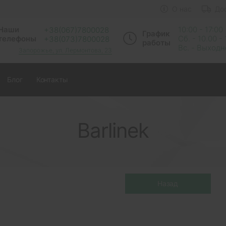
О нас
До
Наши
10:00 - 17:00
+38(067)7800028
График
телефоны
Сб. - 10.00 -
+38(073)7800028
работы
Вс. - Выход
Запорожье, ул. Лермонтова, 23
Блог
Контакты
Barlinek