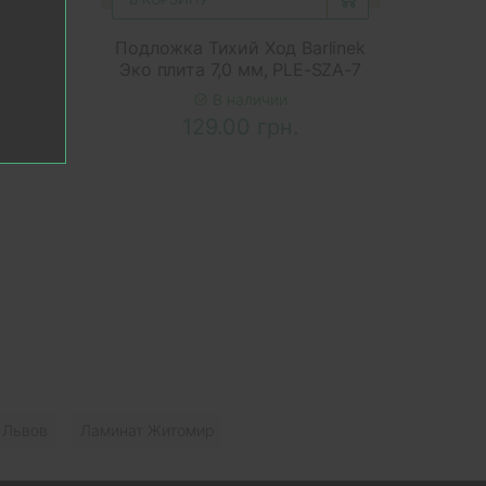
linek
Подложка Тихий Ход Barlinek
SZA-
Эко плита 7,0 мм, PLE-SZA-7
В наличии
129.00 грн.
 Львов
Ламинат Житомир