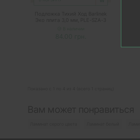
Подложка Тихий Ход Barlinek
Подл
Эко плита 3,0 мм, PLE-SZA-3
Эко 
В наличии
84.00 грн.
Показано с 1 по 4 из 4 (всего 1 страниц)
Вам может понравиться
Ламинат серого цвета
Ламинат белый
Лами