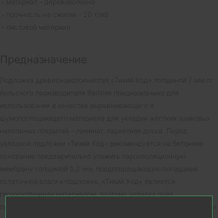
материал - деревоволокно
прочность на сжатие - 20 т/м2
листовой материал
Предназначение
Подложка древесноволокнистая «Тихий Ход» толщиной 7 мм от
польского производителя Barlinek предназначина для
использования в качестве выравнивающего и
шумопоглощающего материала для укладки жестких замковых
напольных покрытий – ламинат, паркетная доска. Перед
укладкой подложки «Тихий Ход» рекомендуется на бетонное
основание предварительно уложить пароизоляционную
мембрану толщиной 0,2 мм, предотвращающую попадание
остаточной влаги к подложке. «Тихий Ход» является
гигроскопичным материалом, поэтому укладка пола
производится после окончания всех работ, связанных с влагой и