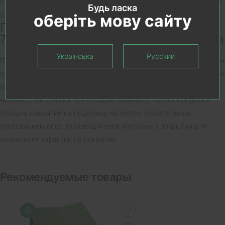
стабилизации уровня относительной влажности в помещении на
Будь ласка
уровне 40 – 60%.
оберіть мову сайту
Подложка Тихий Ход Barlinek Эко плита
7,0 мм, PLE-SZA-7 в Запорожье со склада
Українська
Русский
По поводу наличия на складе подложки Barlinek Эко плита 5,5 мм
свяжетель с менеджером салона для уточнения. Предназначена
подложка Тихий ход для шумопоглощения и выравнивания
неровностей стяжки при укладке ламината, паркетной доски.
Укладка покрытий на подложку является обязательным
требованием всех производителей напольных покрытий для
сохранения гарантии на покрытие.
Рекомендуемые товары