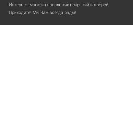
Интернет-магазин напольных покрытий и дверей
Приходите! Мы Вам всегда рады!
Search
Остались вопросы? Звоните нам!
+38(067)7800028
+38(073)7800028
Запорожье, ул. Лермонтова, 23
Категории
Хиты продаж
Межкомнатные двери
Ламинат
SPC ламинат