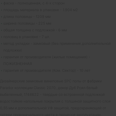
фаска - полноценная, с 4-х сторон
площадь материала в упаковке - 1.904 м2
длина половицы - 1209 мм
ширина половицы - 225 мм
общая толщина с подложкой - 6 мм
половиц в упаковке - 7 шт.
метод укладки - замковый (без применения дополнительной
подложки)
гарантия от производителя (жилые помещения) -
ПОЖИЗНЕННАЯ
гарантия от производителя (Ком. Сектор) - 10 лет
Дизайнерские замковые виниловые SPC полы от фабрики
Parador коллекции Classic 2070, декор Дуб Роял белый
выбеленный, 1744622 - твердые со встроенной подложкой
водостойкие напольные покрытия с толщиной защитного слоя
0,55 мм и дополнительной УФ защитой, предохраняющей от
потери первоначального цвета в процессе эксплуатации.