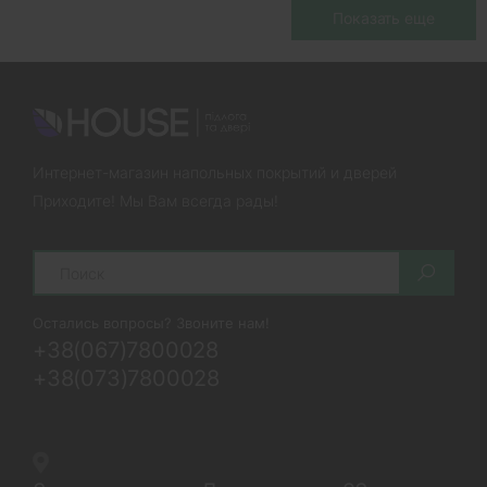
Показать еще
SPC ламинат под камень
Полы под бетон
Черный ламинат
Темно-серый ламинат
Светлый ламинат
Коричневый ламинат
Лучшие производители SPC ламината
Интернет-магазин напольных покрытий и дверей
Приходите! Мы Вам всегда рады!
Влагостойкий ламинат для кухни
Ламинат для ванной
Ламинат Южноукраинск
Ламинат Шостка
Search
Ламинат Шепетовка
Ламинат Чугуев
Остались вопросы? Звоните нам!
Ламинат Львов
Ламинат Ивано-Франковск
+38(067)7800028
+38(073)7800028
Ламинат Винница
Ламинат Житомир