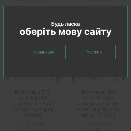
2214.50 грн.
Будь ласка
оберіть мову сайту
Українська
Русский
В КОРЗИНУ
В КОРЗИНУ
Виниловые SPC
Виниловые SPC
полы Parador
полы Parador
TrendTime 5 - Stone
коллекция Classic
Trafalgar light grey,
2070 - Дуб Винтаж
1748846
натур, 1744624
В наличии
В наличии
2214.50 грн.
2214.50 грн.