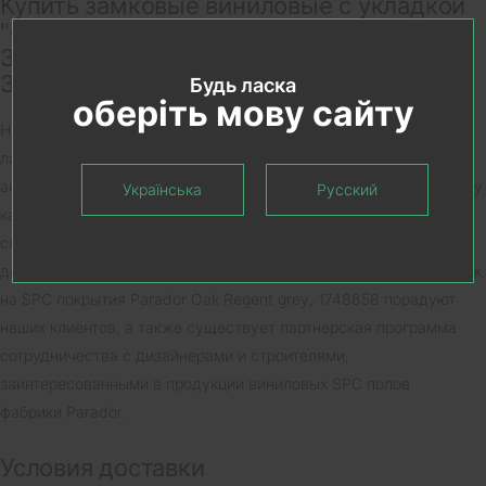
Купить замковые виниловые с укладкой
"елочка" SPC полы Parador TrendTime
3 Oak Regent grey, 1748858 со склада в
Запорожье
Будь ласка
оберіть мову сайту
На нашем сайте и в торговой сети представлен производитель
ламината и дизайнерских покрытий Parador в полном
ассортименте. С 2023 года мы наполняем складскую программу
Українська
Русский
как по ламинату Parador, так и виниловыми SPC покрытиями. В
случае отсутствия декора Oak Regent grey, 1748858 срок
доставки из Германии составит менее 1 месяца. Система скидок
на SPC покрытия Parador Oak Regent grey, 1748858 порадуют
наших клиентов, а также существует партнерская программа
сотрудничества с дизайнерами и строителями,
заинтересованными в продукции виниловых SPC полов
фабрики Parador.
Условия доставки