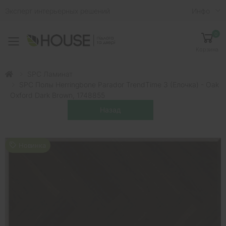
Эксперт интерьерных решений
Инфо
0
Toggle mobile menu
Корзина
SPC Ламинат
SPC Полы Herringbone Parador TrendTime 3 (елочка) - Oak
Oxford Dark Brown, 1748855
Новинка