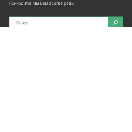
Приходите! Мы Вам всегда рады!
Search
Остались вопросы? Звоните нам!
+38(067)7800028
+38(073)7800028
Запорожье, ул. Лермонтова, 23
Категории
Хиты продаж
Межкомнатные двери
Ламинат
SPC ламинат
Виниловые полы
Линолеум