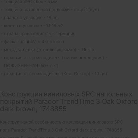
толщина SPC слоя - 5 мм
толщина встроенной подложки - отсутствует
планок в упаковке - 18 шт.
кол-во в упаковке - 1.918 м2
страна производитель - Германия
фаска - mini 4V, с 4-х сторон
метод укладки (технология замка) - Unizip
гарантия от производителя (жилые помещения) -
ПОЖИЗНЕННАЯ (50+ лет)
гарантия от производителя (Ком. Сектор) - 10 лет
Конструкция виниловых SPC напольных
покрытий Parador TrendTime 3 Oak Oxford
dark brown, 1748855
Конструктивной особенностью коллекции винилового SPC
пола Parador TrendTime 3 Oak Oxford dark brown, 1748855
является 5 - слойная структура с защитным слоем на основе