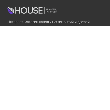
Интернет-магазин напольных покрытий и дверей
Приходите! Мы Вам всегда рады!
Search
Остались вопросы? Звоните нам!
+38(067)7800028
+38(073)7800028
Запорожье, ул. Лермонтова, 23
Категории