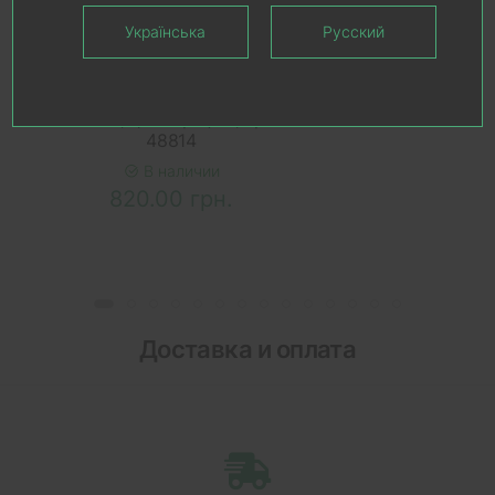
Українська
Русский
В КОРЗИНУ
Стопор для дверей Colombo
CD412, цвет графит, арт.
48814
В наличии
820.00 грн.
Доставка и оплата