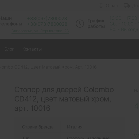
О нас
До
Наши
10:00 - 17:00
+38(067)7800028
График
телефоны
Сб. - 10.00 -
+38(073)7800028
работы
Вс. - Выход
Запорожье, ул. Лермонтова, 23
Блог
Контакты
lombo CD412, Цвет Матовый Хром, Арт. 10016
Стопор для дверей Colombo
Н
CD412, цвет матовый хром,
4
арт. 10016
Страна бренда
Италия
Тип
Стопоры напольные