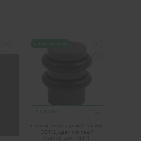
Рекомендуем
Реко
В КОРЗИНУ
В КОР
ombo
Стопор для дверей Colombo
Стопор
лый,
CD412, цвет матовый
CD4
графит, арт. 48815
н