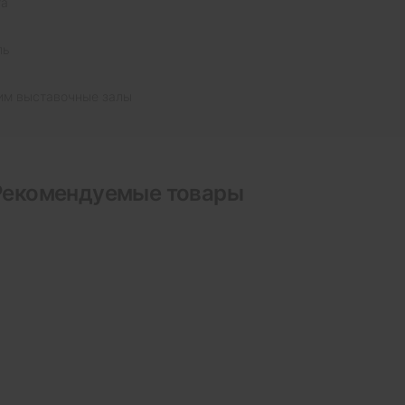
та
ль
им выставочные залы
Рекомендуемые товары