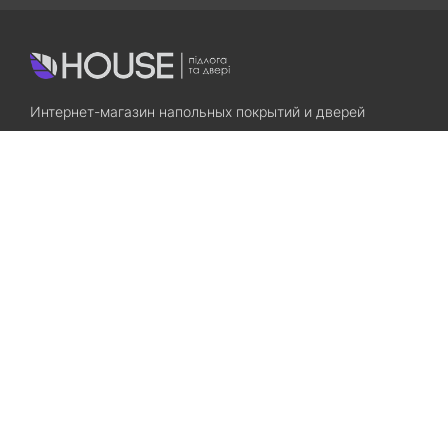
Интернет-магазин напольных покрытий и дверей
Приходите! Мы Вам всегда рады!
Search
Остались вопросы? Звоните нам!
+38(067)7800028
+38(073)7800028
Запорожье, ул. Лермонтова, 23