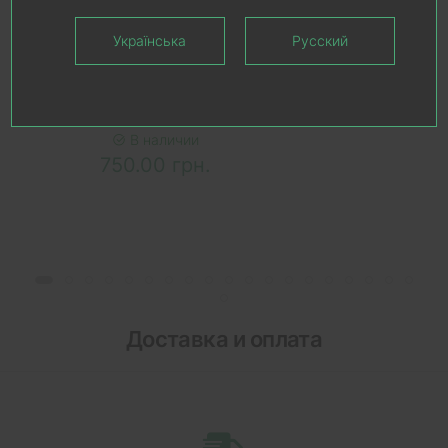
Українська
Русский
В КОРЗИНУ
Ручка дверная MVM Linde
Trend A-2004 MC
В наличии
750.00 грн.
Доставка и оплата