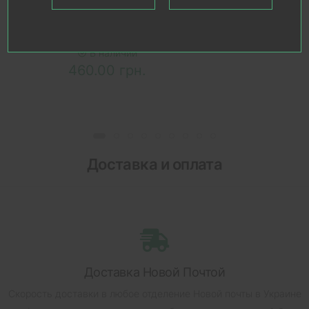
Стопор для дверей Colombo
CD412, цвет матовый
никель, арт. 10017
В наличии
460.00 грн.
Доставка и оплата
Доставка Новой Почтой
Скорость доставки в любое отделение Новой почты в Украине