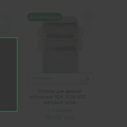
Рекомендуем
Реко
В КОРЗИНУ
В КОР
ombo
Стопор для дверей
Ст
ром,
напольный RDA 1539 WSC -
напол
матовый хром
В наличии
167.00 грн.