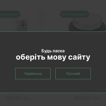
екомендуем
Рекомендуем
Будь ласка
оберіть мову сайту
КОРЗИНУ
В КОРЗИНУ
Українська
Русский
Механизм для
Стопор для дверей Col
комнатных дверей под
CD412, цвет матовый х
C MVM P-2056 WHITE
арт. 10016
В наличии
В наличии
490.00 грн.
460.00 грн.