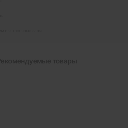
та
ль
им выставочные залы
Рекомендуемые товары