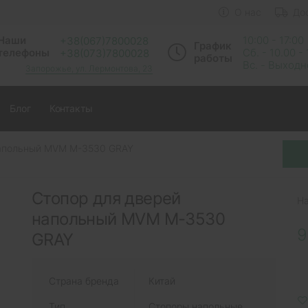
О нас
До
Наши
10:00 - 17:00
+38(067)7800028
График
телефоны
Сб. - 10.00 -
+38(073)7800028
работы
Вс. - Выход
Запорожье, ул. Лермонтова, 23
Блог
Контакты
Напольный MVM M-3530 GRAY
Стопор для дверей
Н
напольный MVM M-3530
9
GRAY
Страна бренда
Китай
Тип
Стопоры напольные