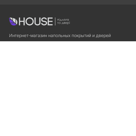
Интернет-магазин напольных покрытий и дверей
Приходите! Мы Вам всегда рады!
Search
Остались вопросы? Звоните нам!
+38(067)7800028
+38(073)7800028
Запорожье, ул. Лермонтова, 23