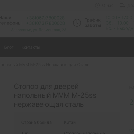
О нас
До
Наши
10:00 - 17:00
+38(067)7800028
График
телефоны
Сб. - 10.00 -
+38(073)7800028
работы
Вс. - Выход
Запорожье, ул. Лермонтова, 23
Блог
Контакты
Напольный MVM M-25ss Нержавеющая Сталь
Стопор для дверей
Н
напольный MVM M-25ss
2
нержавеющая сталь
Страна бренда
Китай
Тип
Стопоры напольные