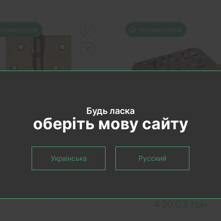
екомендуем
Рекомендуем
Будь ласка
оберіть мову сайту
КОРЗИНУ
В КОРЗИНУ
ли врезные Linde H-100
Замок AGB Mediana Evol
Українська
Русский
AB Старая бронза
WC B011025022 Антич
бронза
В наличии
В наличии
145.00 грн.
430.03 грн.