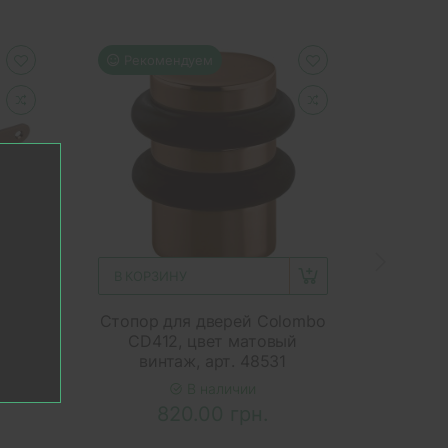
Рекомендуем
Рек
В КОРЗИНУ
В КОР
ution
Стопор для дверей Colombo
Стопор
ная
CD412, цвет матовый
CD4
винтаж, арт. 48531
н
В наличии
820.00 грн.