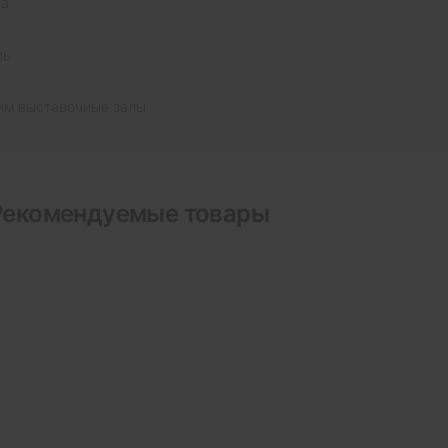
та
ль
им выставочные залы
Рекомендуемые товары