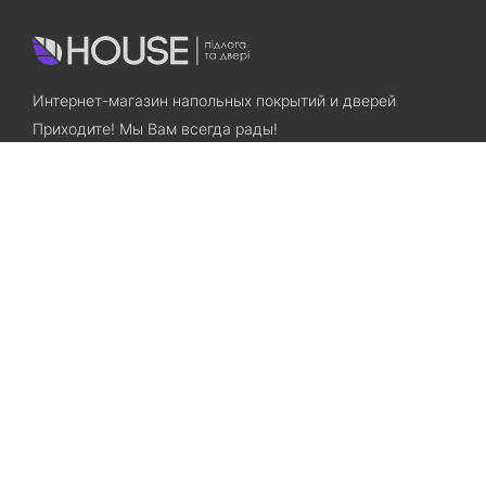
Интернет-магазин напольных покрытий и дверей
Приходите! Мы Вам всегда рады!
Search
Остались вопросы? Звоните нам!
+38(067)7800028
+38(073)7800028
Запорожье, ул. Лермонтова, 23
Категории