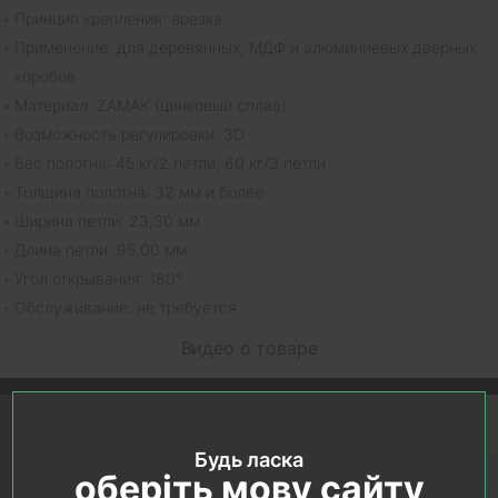
Принцип крепления: врезка
Применение: для деревянных, МДФ и алюминиевых дверных
коробов
Материал: ZAMAK (цинковый сплав)
Возможность регулировки: 3D
Вес полотна: 45 кг/2 петли, 60 кг/3 петли
Толщина полотна: 32 мм и более
Ширина петли: 23,30 мм
Длина петли: 95,00 мм
Угол открывания: 180°
Обслуживание: не требуется
Видео о товаре
Будь ласка
оберіть мову сайту