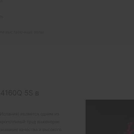
та
ль
им выставочные залы
 4160Q 5S в
(Испания) является одним из
 кропотливый труд инженеров
ризнание качества и высокого