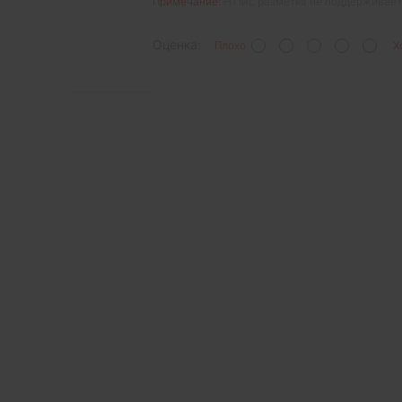
Примечание:
HTML разметка не поддерживаетс
Оценка:
Плохо
Х