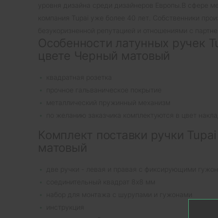
уровня дизайна среди дизайнеров Европы.В сфере м
компания Tupai уже более 40 лет. Собственники про
безукоризненной репутацией и отношениями с партне
Особенности латунных ручек Tu
цвете Черный матовый
квадратная розетка
прочное гальваническое покрытие
металлический пружинный механизм
по желанию заказчика комплектуются в цвет накла
Комплект поставки ручки Tupa
матовый
две ручки - левая и правая с фиксирующими гужо
соединительный квадрат 8х8 мм
набор для монтажа с шурупами и гужонами
инструкция