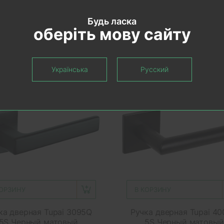
Будь ласка
оберіть мову сайту
Українська
Русский
екомендуем
Рекомендуем
КОРЗИНУ
В КОРЗИНУ
ка дверная Tupai 3095Q
Ручка дверная Tupai 4
5S Черный матовый
5S Черный матовый