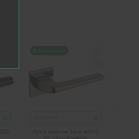
Рекомендуем
Реко
В КОРЗИНУ
В КОР
002Q
Ручка дверная Tupai 4007Q
Ручка
5S Черный никель
5