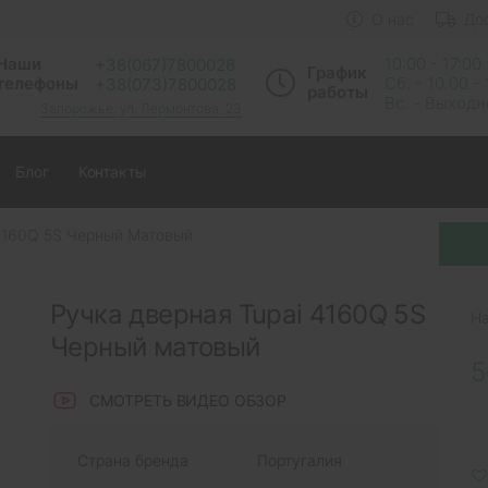
О нас
До
Наши
10:00 - 17:00
+38(067)7800028
График
телефоны
Сб. - 10.00 -
+38(073)7800028
работы
Вс. - Выход
Запорожье, ул. Лермонтова, 23
Блог
Контакты
 4160Q 5S Черный Матовый
Ручка дверная Tupai 4160Q 5S
Н
Черный матовый
5
СМОТРЕТЬ ВИДЕО ОБЗОР
Страна бренда
Португалия