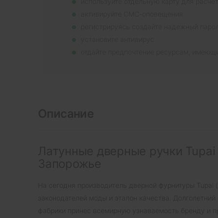
используйте отдельную карту для расче
активируйте СМС-оповещения
регистрируясь создайте надежный паро
установите антивирус
отдайте предпочтение ресурсам, имеющ
Описание
Латунные дверные ручки Tupai
Запорожье
На сегодня производитель дверной фурнитуры Tupai 
законодателей моды и эталон качества. Долголетний
фабрики принес всемирную узнаваемость бренду и п