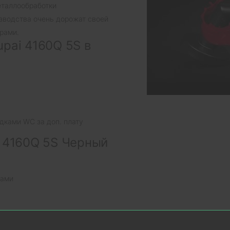
еталлообработки
изводства очень дорожат своей
рами.
pai 4160Q 5S в
дками WC за доп. плату
i 4160Q 5S Черный
нами