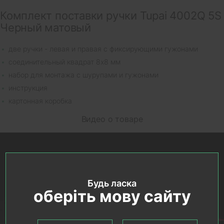
Комплект поставки ручки Tupai 4002Q 5S
Черный матовый
две ручки - левая и правая с фиксирующими гужонами
соединительный квадрат 8х8 мм
набор для монтажа с шурупами и гужонами
инструкция
картонная коробка
Видео о товаре
Будь ласка
оберіть мову сайту