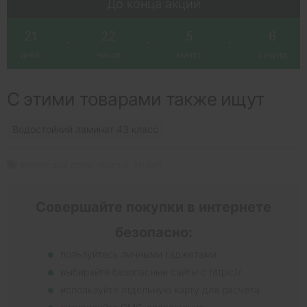
До конца акции
21
22
5
5
:
:
:
дней
часов
минут
секунд
С этими товарами также ищут
Водостойкий ламинат 43 класс
виниловые полы
,
плитка
,
vinilam
Совершайте покупки в интернете
безопасно:
пользуйтесь личными гаджетами
выбирайте безопасные сайты с https://
используйте отдельную карту для расчета