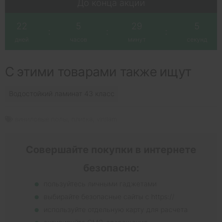
До конца акции
22
5
29
4
:
:
:
дней
часов
минут
секунд
С этими товарами также ищут
Водостойкий ламинат 43 класс
виниловые полы
,
плитка
,
vinilam
Совершайте покупки в интернете
безопасно:
пользуйтесь личными гаджетами
выбирайте безопасные сайты с https://
используйте отдельную карту для расчета