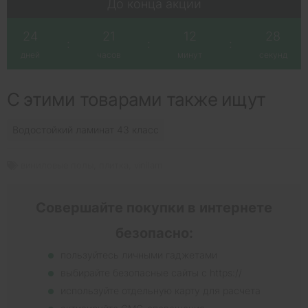
До конца акции
24
21
12
27
:
:
:
дней
часов
минут
секунд
С этими товарами также ищут
Водостойкий ламинат 43 класс
виниловые полы
,
плитка
,
vinilam
Совершайте покупки в интернете
безопасно:
пользуйтесь личными гаджетами
выбирайте безопасные сайты с https://
используйте отдельную карту для расчета