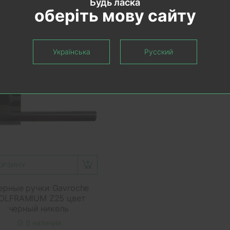
Будь ласка
оберіть мову сайту
Українська
Русский
екомендуем
КОРЗИНУ
ерные ручки Gavroche
OLFRAMIUM Z25 цвет
черный никель
В наличии