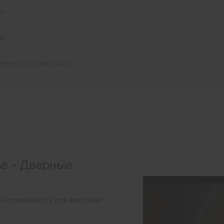
та
ль
им выставочные залы
е - Дверные
 и применяются для фиксации