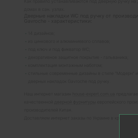
Как правило устанавливаются под дверную ручку на 
домах в сан. узлах.
Дверные накладки WC под ручку от производ
Gavroche - характеристики:
14 дизайнов;
из цинкового и алюминиевого сплавов;
под ключ и под фикватор WC;
декоративное защитное покрытие - гальваника;
комплектация монтажным наботом;
стильные современные дизайны в стиле "Модерн" 
дверных накладок Gavroche под ручку.
Наш интернет магазин
house-expert.com.ua
предлагае
качественной
дверной фурнитуры
европейского произ
производителей Китая.
Доставляем интернет заказы по Украине в кратчайшие