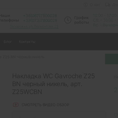
О нас
До
Наши
10:00 - 17:00
+38(067)7800028
График
телефоны
Сб. - 10.00 -
+38(073)7800028
работы
Вс. - Выход
Запорожье, ул. Лермонтова, 23
Блог
Контакты
e Z25 BN Черный Никель
Накладка WC Gavroche Z25
Н
BN черный никель, арт.
2
Z25WCBN
СМОТРЕТЬ ВИДЕО ОБЗОР