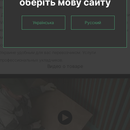
оберіть мову сайту
коммерческой недвижимости.
Действует гибкая система скидок при покупке виниловой плитки
Vinilam 11003 Дуб Бург в зависимости от объема заказа, а также
Українська
Русский
комплектующих к нему. Покупая полы Vinilam декор Дуб Бург вы
можете оформить доставку материала на объект. Также
совершив покупку на нашем сайте осуществляем доставку по
Украине удобным для вас перевозчиком. Услуги
профессиональных укладчиков.
Видео о товаре