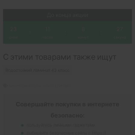
До конца акции
23
11
8
27
:
:
:
дней
часов
минут
секунд
С этими товарами также ищут
Водостойкий ламинат 43 класс
виниловые полы
,
плитка
,
vinilam
Совершайте покупки в интернете
безопасно:
пользуйтесь личными гаджетами
выбирайте безопасные сайты с https://