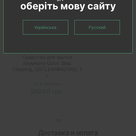
оберіть мову сайту
Українська
Русский
В КОРЗИНУ
Средство для мытья
ламината Quick Step
Cleaning, QSCLEANING1000, 1
L
В наличии
580.00 грн.
Доставка и оплата