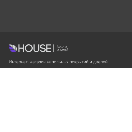
Интернет-магазин напольных покрытий и дверей
Приходите! Мы Вам всегда рады!
Search
Остались вопросы? Звоните нам!
+38(067)7800028
+38(073)7800028