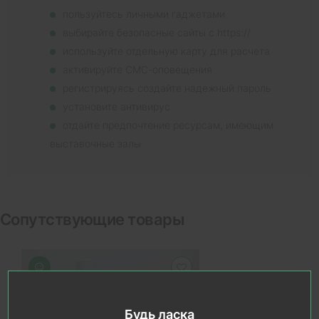
пользуйтесь личными гаджетами
выбирайте безопасные сайты с https://
используйте отдельную карту для расчета
активируйте СМС-оповещения
регистрируясь создайте надежный пароль
установите антивирус
отдайте предпочтение ресурсам, имеющим
выставочные залы
Сопутствующие товары
Будь ласка