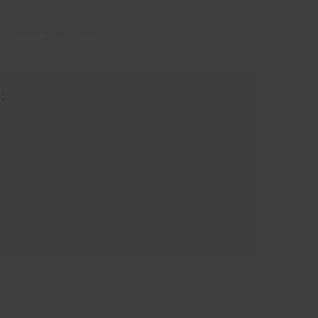
подложка
,
xpc
,
2 мм
: