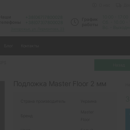
О нас
До
Наши
10:00 - 17:00
+38(067)7800028
График
телефоны
Сб. - 10.00 -
+38(073)7800028
работы
Вс. - Выход
Запорожье, ул. Лермонтова, 23
Блог
Контакты
XPS
Подложка Master Floor 2 мм
Н
3
Страна производитель
Украина
Master
Бренд
Floor