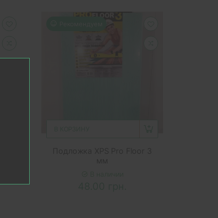
Рекомендуем
В КОРЗИНУ
tus
Подложка XPS Pro Floor 3
,44
мм
В наличии
48.00 грн.