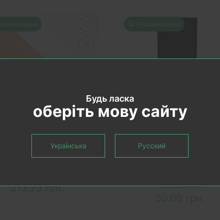
екомендуем
Рекомендуем
Будь ласка
оберіть мову сайту
КОРЗИНУ
В КОРЗИНУ
Українська
Русский
ожка пробка Egen S.A.,
Подложка Arbiton Sprin
2,00 мм
XPS гармошка 3 mm / 6
м2
В наличии
В наличии
213.73 грн.
50.00 грн.