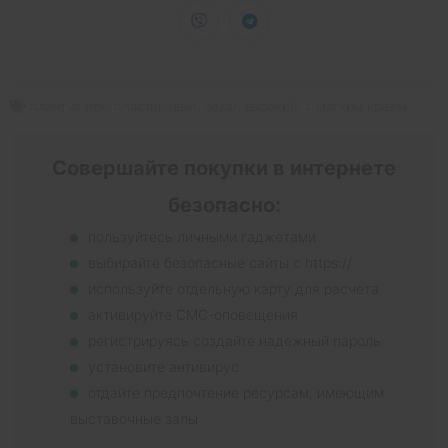
плинтус пвх
,
пластиковый
,
cezar
,
высокий
,
с мягким краем
Совершайте покупки в интернете
безопасно:
пользуйтесь личными гаджетами
выбирайте безопасные сайты с https://
используйте отдельную карту для расчета
активируйте СМС-оповещения
регистрируясь создайте надежный пароль
установите антивирус
отдайте предпочтение ресурсам, имеющим
выставочные залы