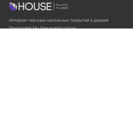
Интернет-магазин напольных покрытий и дверей
Приходите! Мы Вам всегда рады!
Search
Остались вопросы? Звоните нам!
+38(067)7800028
+38(073)7800028
Запорожье, ул. Лермонтова, 23
Категории