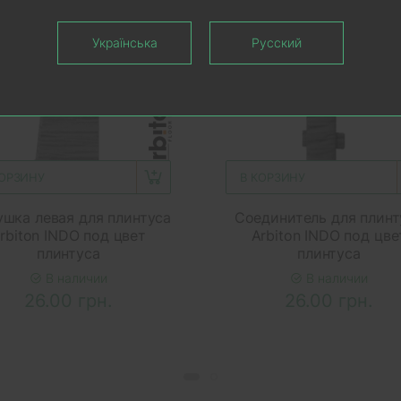
Українська
Русский
КОРЗИНУ
В КОРЗИНУ
ушка левая для плинтуса
Соединитель для плинт
rbiton INDO под цвет
Arbiton INDO под цве
плинтуса
плинтуса
В наличии
В наличии
26.00 грн.
26.00 грн.