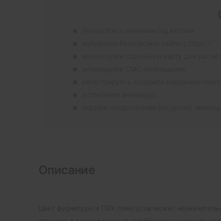
пользуйтесь личными гаджетами
выбирайте безопасные сайты с https://
используйте отдельную карту для расче
активируйте СМС-оповещения
регистрируясь создайте надежный паро
установите антивирус
отдайте предпочтение ресурсам, имеющ
Описание
Цвет фурнитуры и ПВХ плинтусов может незначительн
оттенков в зависимости от калибровки вашего монит