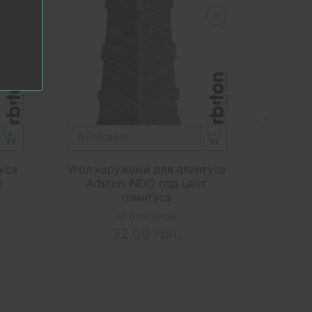
В КОРЗИНУ
В КОР
уса
Угол наружный для плинтуса
Уго
т
Arbiton INDO под цвет
плинту
плинтуса
В наличии
32.00 грн.