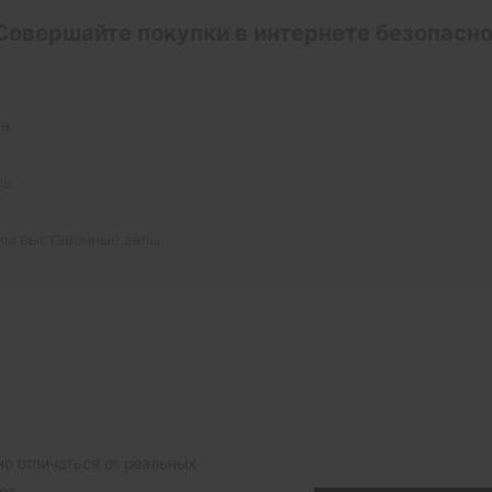
Совершайте покупки в интернете безопасно
та
ль
им выставочные залы
о отличаться от реальных
ора.