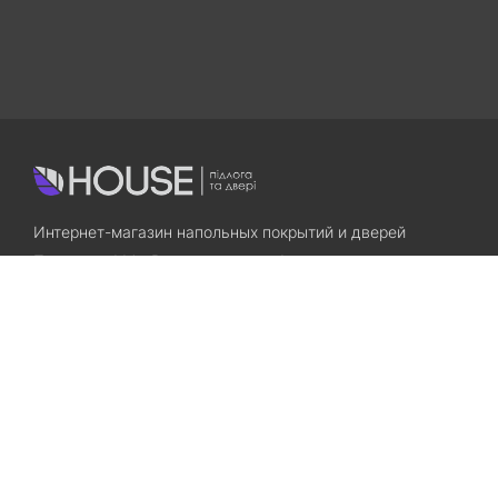
Интернет-магазин напольных покрытий и дверей
Приходите! Мы Вам всегда рады!
Search
Остались вопросы? Звоните нам!
+38(067)7800028
+38(073)7800028