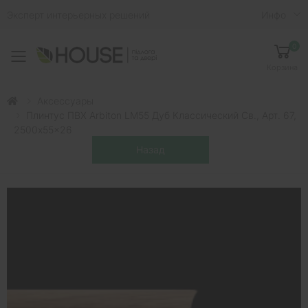
Эксперт интерьерных решений
Инфо
0
Toggle mobile menu
Корзина
Аксессуары
Плинтус ПВХ Arbiton LM55 Дуб Классический Св., Арт. 67,
2500x55x26