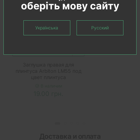
оберіть мову сайту
Українська
Русский
В КОРЗИНУ
Заглушка правая для
плинтуса Arbiton LM55 под
цвет плинтуса
В наличии
19.00 грн.
Доставка и оплата